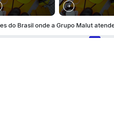
iões do Brasil onde a Grupo Malut atend
BA
CE
GO
AM
PA
AC
AL
AP
MA
MT
São José de Ribamar
Timon
Caxia
Bacabal
Balsas
Santa
Grajaú
Barreirinhas
Itape
Tutoia
Viana
São B
Coelho Neto
Santa Helena
Zé Do
nhão
Rosário
Turiaçu
Amara
São Domingos do
Brejo
Estrei
Maranhão