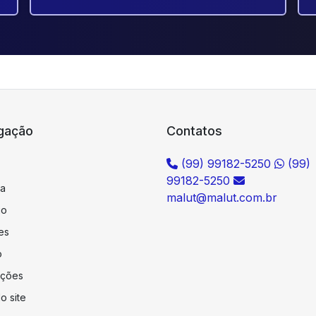
gação
Contatos
(99) 99182-5250
(99)
99182-5250
a
malut@malut.com.br
io
es
o
ações
o site