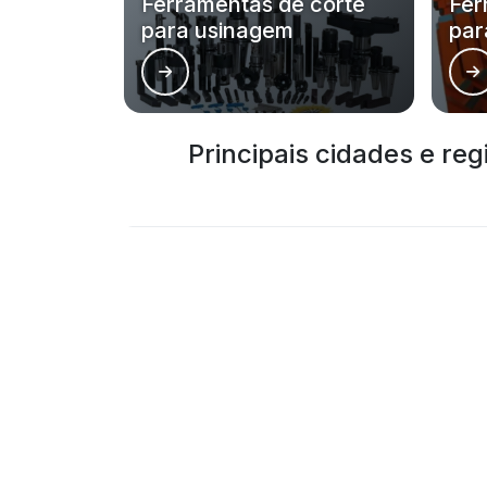
Ferramentas de corte
Fer
para usinagem
par
Principais cidades e re
RJ
MG
ES
SP
PR
SC
RS
PE
São Luís
Imperatriz
Codó
Açailândia
Barra do Corda
Chapadinha
Santa Luzia
Buriticupu
Lago da Pedra
Vargem Grande