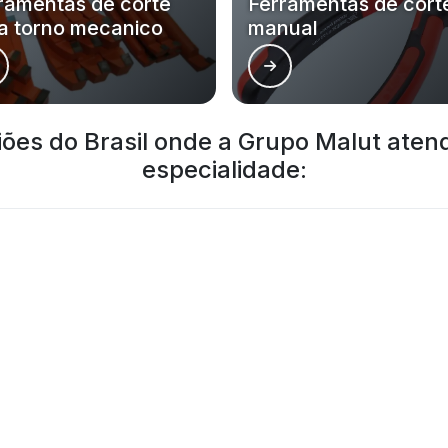
ramentas de corte
Ferramentas de cort
a torno mecanico
manual
giões do Brasil onde a Grupo Malut ate
especialidade:
BA
CE
GO
AM
PA
AC
AL
AP
MA
MT
São José de Ribamar
Timon
Caxia
Bacabal
Balsas
Santa
Grajaú
Barreirinhas
Itape
Tutoia
Viana
São B
Coelho Neto
Santa Helena
Zé Do