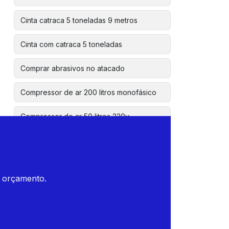
Cinta catraca 5 toneladas 9 metros
Cinta com catraca 5 toneladas
Comprar abrasivos no atacado
Compressor de ar 200 litros monofásico
Compressor de ar 50 litros 220v
Disco de corte diamantado
Disco de corte diamantado 350mm
m orçamento.
Disco de corte para esmerilhadeira
Disco de corte para madeira